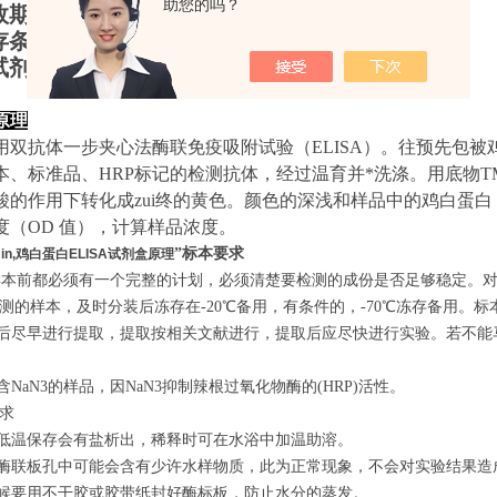
助您的吗？
效期：6个月
存条件：
2
-8℃
试剂盒仅供体外研究使用，不用于临床诊断
原理
用双抗体一步夹心法酶联免疫吸附试验（ELISA）。
往预先包
被
本、标准品、HRP标记的检测抗体，经过温育并*洗涤。用底物T
酸的作用下转化成zui终的黄色。颜色的深浅和样品中的
鸡白蛋白
度（OD 值），计算样品浓度。
”标本要求
min,鸡白蛋白ELISA试剂盒原理
前都必须有一个完整的计划，必须清楚要检测的成份是否足够稳定。对
测的样本，及时分装后冻存在-20℃备用，有条件的，-70℃冻存备用。
集后尽早进行提取，提取按相关文献进行，提取后应尽快进行实验。若不能
含NaN3的样品，因NaN3抑制辣根过氧化物酶的(HRP)活性。
求
液低温保存会有盐析出，稀释时可在水浴中加温助溶。
的酶联板孔中可能会含有少许水样物质，此为正常现象，不会对实验结果造
时候要用不干胶或胶带纸封好酶标板，防止水分的蒸发。