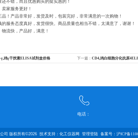
量还不错，而且优惠购买的挺实惠的！
，卖家服务更好！
正品！产品非常好，发货及时，包装完好，非常满意的一次购物！
钱的服务态度真好，发货很快。商品质量也相当不错，太满意了，谢谢！
，物流快，产品好，满意！
N-γ,鸡γ干扰素ELISA试剂盒价格
下一篇：
CD4,鸡白细胞分化抗原4EL
电话：
司 版权所有©2026 技术支持：
化工仪器网
管理登陆
备案号：沪ICP备1100