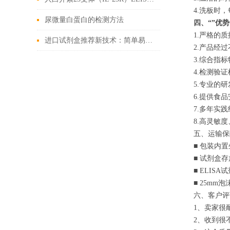
4.洗板时
尿微量白蛋白的检测方法
四、“
”优势
1.严格的
进口试剂盒推荐新技术：简单易行的胚胎原位杂交
2.产品经
3.综合指
4.检测验
5.专业的
6.提供食
7.多年实
8.高灵敏
五、运输保
■ 包装内
■ 试剂盒
■ ELIS
■ 25m
六、客户评
1、卖家很
2、收到很