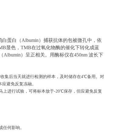
鸡白蛋白
（
Albumin
）捕获抗体的包被微孔中，依
MB显色，TMB在过氧化物酶的催化下转化成蓝
（
Albumin
）呈
正相关。用酶标仪在450nm 波长下
收集后当天就进行检测的样本，及时储存在4℃备用。对
标本应避免反复冻融。
马上进行试验，可将标本放于-20℃保存，但应避免反复
成任何影响。