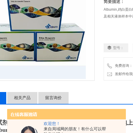
简要描述：
Albumin,鸡
及相关液体样本中鸡
型号：
免费咨询：
发邮件给我们：2
相关产品
留言询价
Albumin,鸡白蛋白ELISA试剂盒原理
试剂盒用于体外定量检测血清、血浆、组织、细胞上
欢迎您！
来自局域网的朋友！有什么可以帮
bumin
）的含量。