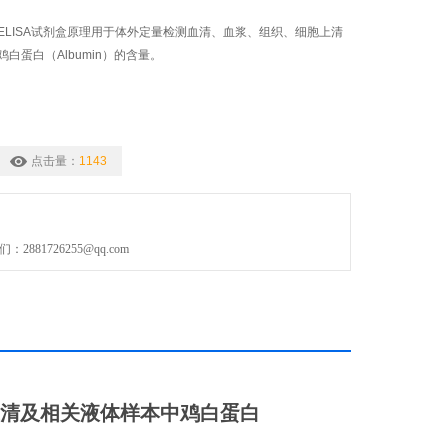
白蛋白ELISA试剂盒原理用于体外定量检测血清、血浆、组织、细胞上清
白蛋白（Albumin）的含量。
点击量：
1143
881726255@qq.com
清及相关液体样本中
鸡白蛋白