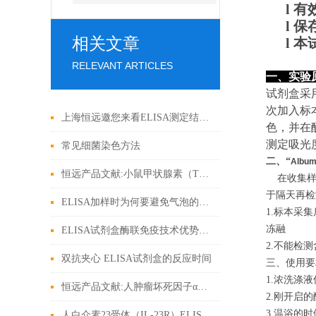
l
有
l
保
相关文章
l
本
RELEVANT ARTICLES
一、实验
试剂盒采
次加入标
上海恒远邀您来看ELISA测定结果分析方案
色，并在
测定吸光
常见细菌染色方法
二、“
Albu
恒远产品文献:小鼠甲状腺素（T4）ELISA试剂盒引用文献
在收集样本
于隔天再检
ELISA加样时为何要避免气泡的原因以及避免方法介绍
1.标本采
冻融
ELISA试剂盒酶联免疫技术优势在哪里
2.不能检测
双抗夹心 ELISA试剂盒的反应时间
三、使用要
1.浓洗涤
恒远产品文献:人肿瘤坏死因子α（TNF-α）ELISA试剂盒引用文献
2.刚开启
3.温浴的
人白介素23受体（IL-23R）ELISA试剂盒使用说明书