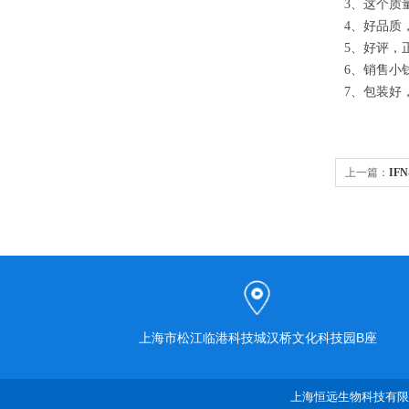
3、这个质
4、好品质
5、好评，
6、销售小
7、包装好
上一篇：
IF
上海市松江临港科技城汉桥文化科技园B座
上海恒远生物科技有限公