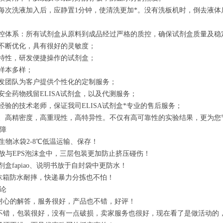
，每次洗液加入后，应静置1分钟，使清洗更加*。没有洗板机时，倒去液
质控体系：所有试剂盒从原料到成品经过严格的质控，确保试剂盒质量及稳
过不断优化，具有很好的灵敏度；
标特性，研发便捷操作的试剂盒；
证样本多样；
研发团队为客户提供个性化的定制服务；
品安全药物残留ELISA试剂盒，以及代测服务；
践经验的技术老师，保证我司ELISA试剂盒*专业的售后服务；
度、高精密度，高重现性，高特异性。不仅有高可靠性的实验结果，更为您
障
置生物冰袋2-8℃低温运输、保存！
存放与EPS泡沫盒中，三层包装更加防止挤压碰伤！
A试剂盒fapiao、说明书放于自封袋中更防水！
m泡沫箱防水耐摔，快递暴力分拣也不怕！
论
耐心的解答，服务很好，产品也不错，好评！
不错，包装很好，没有一点破损，卖家服务也很好，现在看了是做活动的