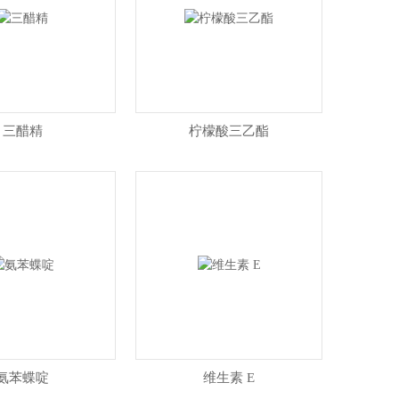
三醋精
柠檬酸三乙酯
氨苯蝶啶
维生素 E