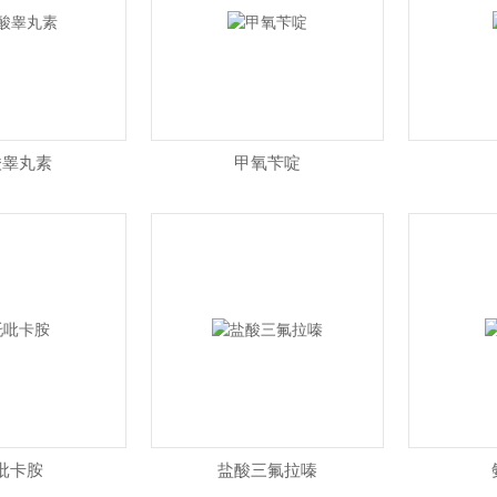
酸睾丸素
甲氧苄啶
吡卡胺
盐酸三氟拉嗪