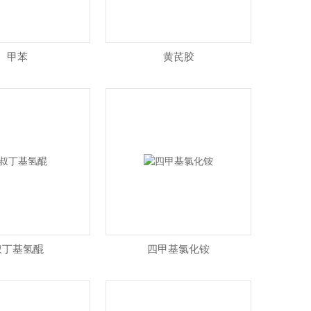
甲苯
黄芪胶
叔丁基氢醌
四甲基氯化铵