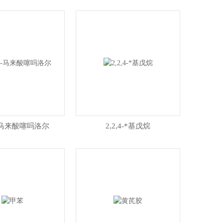
-马来酸噻吗洛尔
2,2,4-*基戊烷