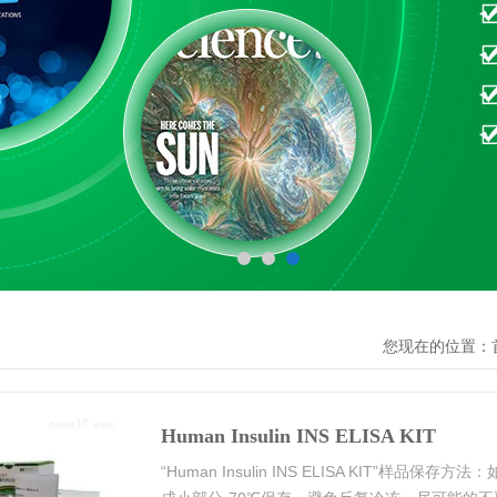
您现在的位置：
Human Insulin INS ELISA KIT
“Human Insulin INS ELISA KIT”样