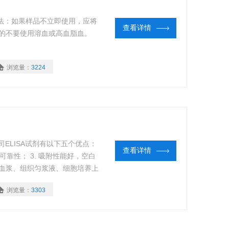
T”样品保存方法：如果样品不立即使用，应将
查看详情
能的不要使用溶血或高血脂血。
浏览量：
3224
？我公司ELISA试剂有以下五个优点：
查看详情
和可靠性； 3. 吸附性能好，空白
、血浆、组织匀浆液、细胞培养上
节省实验经费。
浏览量：
3303