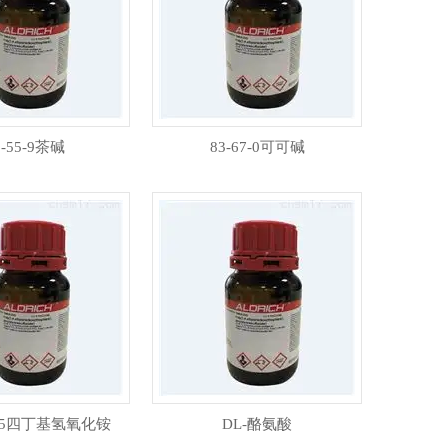
8-55-9茶碱
83-67-0可可碱
49-5四丁基氢氧化铵
DL-酪氨酸