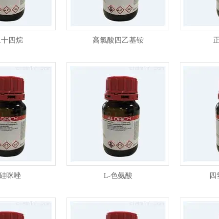
二十四烷
高氯酸四乙基铵
基硅咪唑
L-色氨酸
四