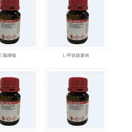
三氯噻嗪
L-甲状腺素钠