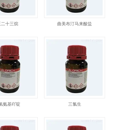
正二十三烷
曲美布汀马来酸盐
氢氨基吖啶
三氯生