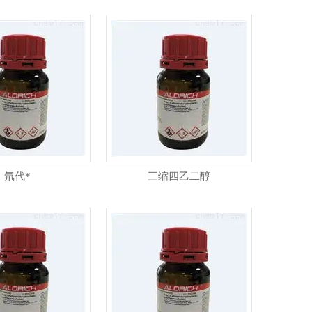
氘代*
三缩四乙二醇