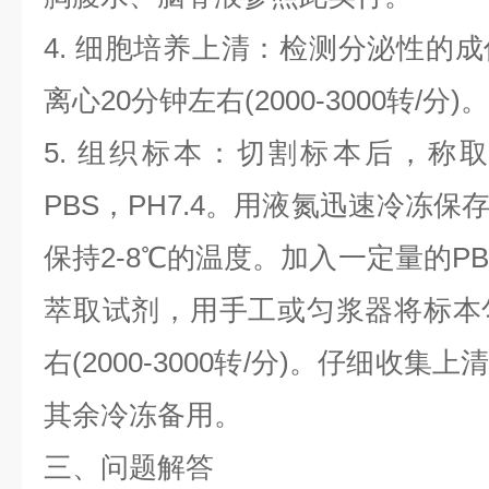
4.
细胞培养上清：检测分泌性的成
离心
20
分钟左右
(2000-3000
转
/
分
)
。
5.
组织标本：切割标本后，称
PBS
，
PH7.4
。用液氮迅速冷冻保
保持
2-8
℃的温度。加入一定量的
PB
萃取试剂，用手工或匀浆器将标本
右
(2000-3000
转
/
分
)
。仔细收集上
其余冷冻备用。
三、问题解答