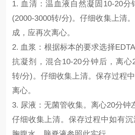
1.
血清：温血液自然凝固
10-20
分
(2000-3000
转
/
分
)
。仔细收集上清
成，应再次离心。
2.
血浆：根据标本的要求选择
EDT
抗凝剂，混合
10-20
分钟后，离心
转
/
分
)
。仔细收集上清。保存过程
离心。
3.
尿液：无菌管收集。离心
20
分钟
仔细收集上清。保存过程中如有沉
胸腹水、脑脊液参照此实行。