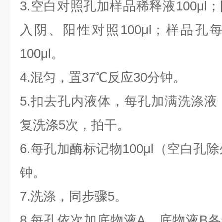
3.空白对照孔加样品稀释液100μ
入阴、阳性对照100μl；样品
100μl。
4.混匀，置37℃反应30分钟。
5.扣去孔内液体，每孔加满洗涤液
复洗涤5次，拍干。
6.每孔加酶标记物100μl（空白孔
钟。
7.洗涤，同步骤5。
8.每孔依次加底物液A、底物液B各5