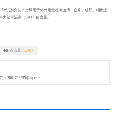
ELISA试剂盒技术指导用于体外定量检测血清、血浆、组织、细胞上
中大鼠胃泌素（Gas）的含量。
点击量：
1407
881726255@qq.com