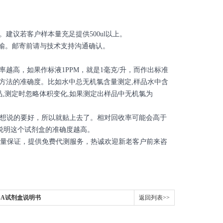
。建议若客户样本量充足提供500ul以上。
输。邮寄前请与技术支持沟通确认。
率越高，如果作标液1PPM，就是1毫克/升，而作出标准
说明方法的准确度。比如水中总无机氯含量测定,样品水中含
标准样品,测定时忽略体积变化,如果测定出样品中无机氯为
想说的要好，所以就贴上去了。相对回收率可能会高于
，说明这个试剂盒的准确度越高。
，质量保证，提供免费代测服务，热诚欢迎新老客户前来咨
ISA试剂盒说明书
返回列表>>