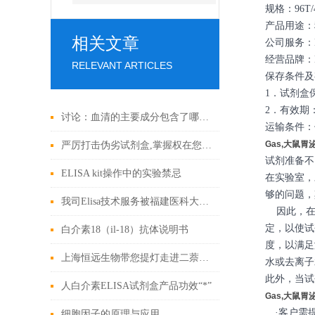
规格：96T/
产品用途：
相关文章
公司服务：E
经营品牌：B
RELEVANT ARTICLES
保存条件及
1．试剂盒保
2．有效期
讨论：血清的主要成分包含了哪些?
运输条件：
Gas,大鼠胃
严厉打击伪劣试剂盒,掌握权在您手上!
试剂准备不
ELISA kit操作中的实验禁忌
在实验室，
够的问题，
我司Elisa技术服务被福建医科大学点赞
因此，在E
定，以使试
白介素18（il-18）抗体说明书
度，以满足
上海恒远生物带您提灯走进二萘酚的世界
水或去离子
此外，当试
人白介素ELISA试剂盒产品功效“*”
Gas,大鼠胃
·客户需
细胞因子的原理与应用