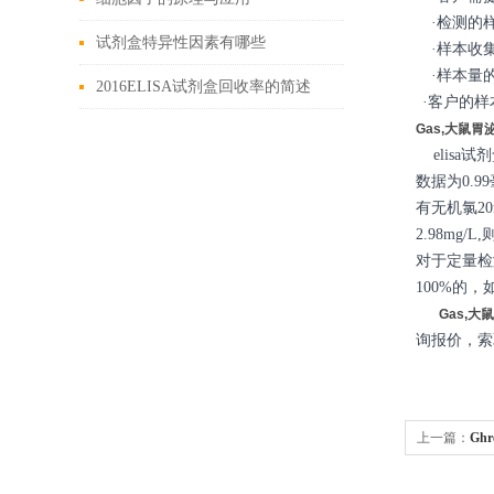
·检测的样
试剂盒特异性因素有哪些
·样本收集
·样本量的
2016ELISA试剂盒回收率的简述
·客户的
Gas,大鼠胃
elisa
数据为0.
有无机氯20
2.98mg/
对于定量检
100%的
Gas,大鼠
询报价，索
上一篇：
Gh