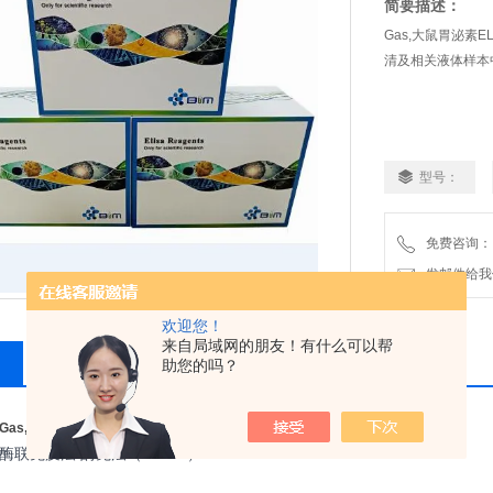
简要描述：
Gas,大鼠胃泌素
清及相关液体样本
型号：
免费咨询：
发邮件给我们：2
欢迎您！
来自局域网的朋友！有什么可以帮
相关产品
留言询价
助您的吗？
Gas,大鼠胃泌素ELISA试剂盒技术指导
酶联免疫法/酶免法（ELISA）