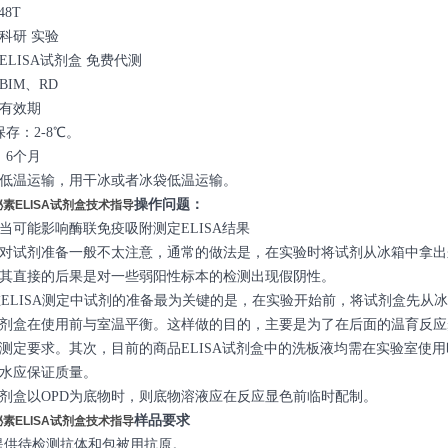
48T
科研 实验
LISA试剂盒 免费代测
IM、RD
有效期
存：2-8℃。
：6个月
低温运输，用干冰或者冰袋低温运输。
操作问题：
泌素ELISA试剂盒技术指导
当可能影响酶联免疫吸附测定ELISA结果
对试剂准备一般不太注意，通常的做法是，在实验时将试剂从冰箱中拿出
其直接的后果是对一些弱阳性标本的检测出现假阴性。
LISA测定中试剂的准备最为关键的是，在实验开始前，将试剂盒先从冰箱
剂盒在使用前与室温平衡。这样做的目的，主要是为了在后面的温育反应
测定要求。其次，目前的商品ELISA试剂盒中的洗板液均需在实验室使
水应保证质量。
剂盒以OPD为底物时，则底物溶液应在反应显色前临时配制。
样品要求
泌素ELISA试剂盒技术指导
提供待检测抗体和包被用抗原。