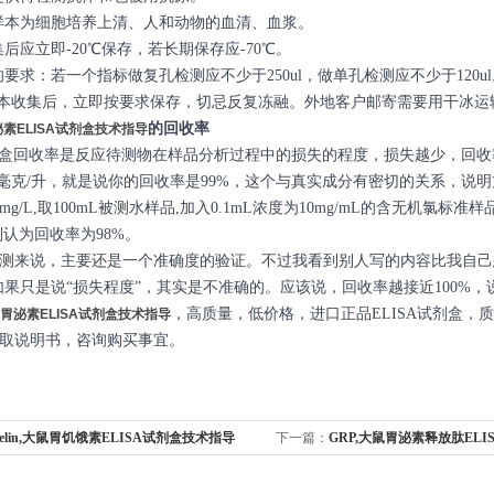
本为细胞培养上清、人和动物的血清、血浆。
后应立即-20℃保存，若长期保存应-70℃。
要求：若一个指标做复孔检测应不少于250ul，做单孔检测应不少于120ul
样本收集后，立即按要求保存，切忌反复冻融。外地客户邮寄需要用干冰运
的回收率
泌素ELISA试剂盒技术指导
试剂盒回收率是反应待测物在样品分析过程中的损失的程度，损失越少，回收
99毫克/升，就是说你的回收率是99%，这个与真实成分有密切的关系，
mg/L,取100mL被测水样品,加入0.1mL浓度为10mg/mL的含无机氯
L,则认为回收率为98%。
测来说，主要还是一个准确度的验证。不过我看到别人写的内容比我自己
，如果只是说“损失程度”，其实是不准确的。应该说，回收率越接近100%
，高质量，低价格，进口正品ELISA试剂盒
胃泌素ELISA试剂盒技术指导
取说明书，咨询购买事宜。
relin,大鼠胃饥饿素ELISA试剂盒技术指导
下一篇：
GRP,大鼠胃泌素释放肽EL