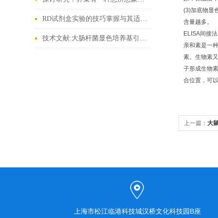
(3)加底物
RD试剂盒实验的技巧掌握与其适用的比例有着密不可分的关系
含量越多。
ELISA间
技术文献:大肠杆菌显色培养基引用文献
亲和素是一种
素。生物素又
子形成生物
合位置，可以
上一篇：
大鼠
上海市松江临港科技城汉桥文化科技园B座