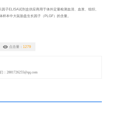
生长因子ELISA试剂盒供应商用于体外定量检测血清、血浆、组织、
体样本中大鼠胎盘生长因子（PLGF）的含量。
点击量：
1279
881726255@qq.com