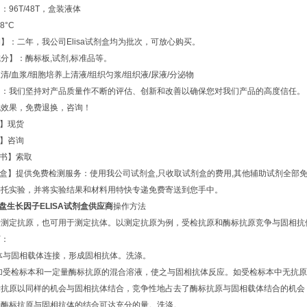
96T/48T，盒装液体
8°C
】：二年，我公司Elisa试剂盒均为批次，可放心购买。
分】：酶标板,试剂,标准品等。
清/血浆/细胞培养上清液/组织匀浆/组织液/尿液/分泌物
】：我们坚持对产品质量作不断的评估、创新和改善以确保您对我们产品的高度信任。
无效果，免费退换，咨询！
期】现货
格】咨询
明书】索取
试剂盒】提供免费检测服务：使用我公司试剂盒,只收取试剂盒的费用,其他辅助试剂全
委托实验，并将实验结果和材料用特快专递免费寄送到您手中。
胎盘生长因子ELISA试剂盒供应商
操作方法
于测定抗原，也可用于测定抗体。以测定抗原为例，受检抗原和酶标抗原竞争与固相抗
下：
抗体与固相载体连接，形成固相抗体。洗涤。
中加受检标本和一定量酶标抗原的混合溶液，使之与固相抗体反应。如受检标本中无抗
标抗原以同样的机会与固相抗体结合，竞争性地占去了酶标抗原与固相载体结合的机会
，酶标抗原与固相抗体的结合可达充分的量。洗涤。