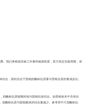
部免费。我们将根据实验工作量和难易程度，双方协定实验周期，保
体结合，因此结合于固相的酶标抗原量与受检抗原的量成反比。
原，则酶标抗原能顺利地与固相抗体结合。如受检标本中含有抗
，使酶标抗原与固相载体的结合量减少。参考管中只加酶标抗