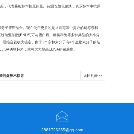
之差，代表受检标本抗原的量。待测管颜色越淡，表示标本中抗原
物素分子亲密结合。现在使用更多的是从链霉菌中提取的链霉亲和
基琥珀亚胺酯(BNHS)可与蛋白质、糖类和酶等多种类型的大小分
一经结合就极为稳定。由于1个亲和素分子有4个生物素分子的结
SA偶联起来，就可大大提高ELISA的敏感度。
SA试剂盒技术指导
返回列表>>
2881726255@qq.com