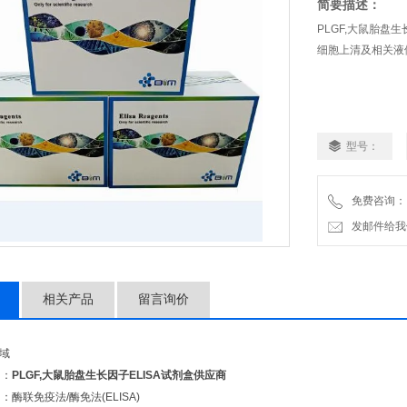
简要描述：
PLGF,大鼠胎盘
细胞上清及相关液
型号：
免费咨询：
发邮件给我们：2
相关产品
留言询价
领域
】：
PLGF,大鼠胎盘生长因子ELISA试剂盒供应商
酶联免疫法/酶免法(ELISA)