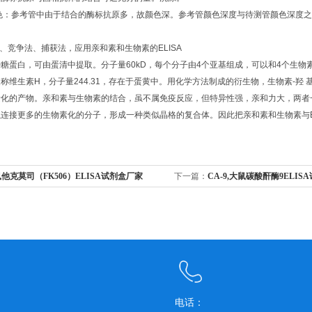
显色：参考管中由于结合的酶标抗原多，故颜色深。参考管颜色深度与待测管颜色深度
接法、竞争法、捕获法，应用亲和素和生物素的ELISA
糖蛋白，可由蛋清中提取。分子量60kD，每个分子由4个亚基组成，可以和4个生
称维生素H，分子量244.31，存在于蛋黄中。用化学方法制成的衍生物，生物素-羟 
素化的产物。亲和素与生物素的结合，虽不属免疫反应，但特异性强，亲和力大，两者
连接更多的生物素化的分子，形成一种类似晶格的复合体。因此把亲和素和生物素与ELI
他克莫司（FK506）ELISA试剂盒厂家
下一篇：
CA-9,大鼠碳酸酐酶9ELI
电话：