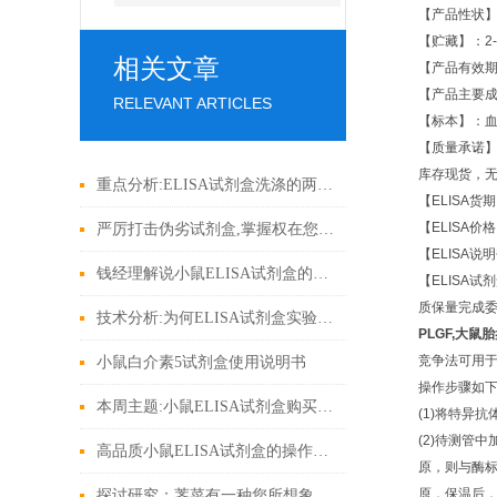
【产品性状】：
【贮藏】：2-
相关文章
【产品有效期
【产品主要成
RELEVANT ARTICLES
【标本】：血
【质量承诺
库存现货，
重点分析:ELISA试剂盒洗涤的两大方法
【ELISA货
【ELISA价
严厉打击伪劣试剂盒,掌握权在您手上!
【ELISA说
钱经理解说小鼠ELISA试剂盒的操作技术
【ELISA
质保量完成
技术分析:为何ELISA试剂盒实验结果反应灵敏度低
PLGF,大鼠
竞争法可用
小鼠白介素5试剂盒使用说明书
操作步骤如
本周主题:小鼠ELISA试剂盒购买建议参考
(1)将特异
(2)待测管
高品质小鼠ELISA试剂盒的操作秘密
原，则与酶
原，保温后
探讨研究：荠菜有一种您所想象不到的化学作用