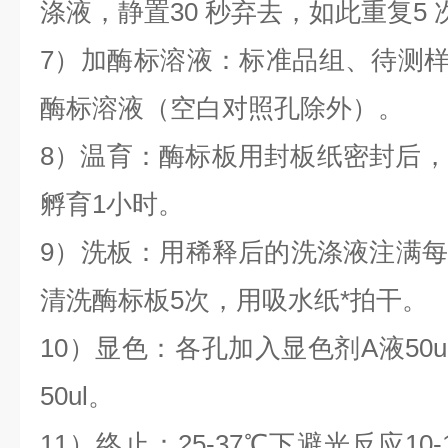
涤液，静置30 秒弃去，如此重复5
7）加酶标溶液：标准品组、待测样本
酶标溶液（空白对照孔除外）。
8）温育：酶标板用封板纸密封后，
孵育1小时。
9）洗板：用稀释后的洗涤液注满每孔
清洗酶标板5次，用吸水纸*拍干。
10）显色：各孔加入显色剂A液50
50ul。
11）终止：25-37℃下避光反应10-