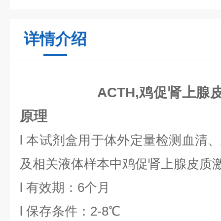
详情介绍
ACTH,鸡促肾上腺
原理
l
本试剂盒用于体外定量检测血清、
及相关液体样本中
鸡促肾上腺皮质
l
有效期：6个月
l
保存条件：
2
-8℃