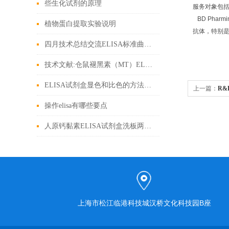
些生化试剂的原理
服务对象包
BD Pha
植物蛋白提取实验说明
抗体，特别
四月技术总结交流ELISA标准曲线的绘制
技术文献:仓鼠褪黑素（MT）ELISA试剂盒引用文献
ELISA试剂盒显色和比色的方法有什么不同
上一篇：
R&
操作elisa有哪些要点
人原钙黏素ELISA试剂盒洗板两点方法
上海市松江临港科技城汉桥文化科技园B座