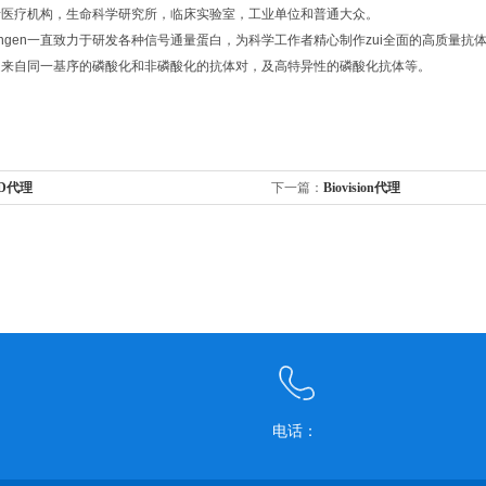
括医疗机构，生命科学研究所，临床实验室，工业单位和普通大众。
rmingen一直致力于研发各种信号通量蛋白，为科学工作者精心制作zui全面的高质量抗体
是来自同一基序的磷酸化和非磷酸化的抗体对，及高特异性的磷酸化抗体等。
D代理
下一篇：
Biovision代理
电话：