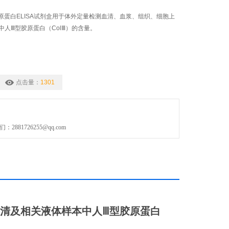
Ⅲ型胶原蛋白ELISA试剂盒用于体外定量检测血清、血浆、组织、细胞上
中人Ⅲ型胶原蛋白（ColⅢ）的含量。
点击量：
1301
881726255@qq.com
清及相关液体样本中
人Ⅲ型胶原蛋白