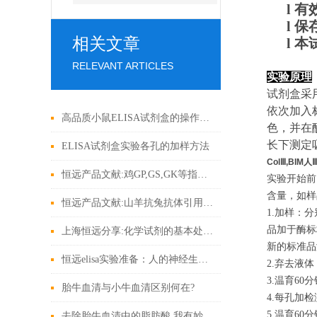
l
有
l
保
相关文章
l
本
RELEVANT ARTICLES
实验原理
试剂盒采
依次加入
高品质小鼠ELISA试剂盒的操作秘密
色，并在
长下测定
ELISA试剂盒实验各孔的加样方法
ColⅢ,BIM
恒远产品文献:鸡GP,GS,GK等指标ELISA试剂盒引用文献
实验开始前
含量，如样
恒远产品文献:山羊抗兔抗体引用文献
1.加样：
品加于酶标
上海恒远分享:化学试剂的基本处理方法有哪些?
新的标准品
恒远elisa实验准备：人的神经生长因子（NGF）
2.弃去液
3.温育6
胎牛血清与小牛血清区别何在?
4.每孔加检
5.温育6
去除胎牛血清中的脂肪酸,我有妙招!