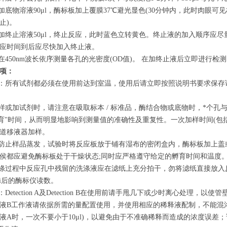
孔加底物溶液90μl，酶标板加上覆膜37℃避光显色(30分钟内，此时肉眼可
止)。
孔加终止溶液50μl，终止反应，此时蓝色立转黄色。终止液的加入顺序应
应时间到后应尽快加入终止液。
仪在450nm波长依序测量各孔的光密度(OD值)。 在加终止液后立即进行检
项：
备：所有试剂都必须在使用前达到室温，使用后请立即按照说明书要求保
加样或加试剂时，请注意在吸取标本 / 标准品，酶结合物或底物时，*个孔
孵育"时间，从而明显地影响到测量值的准确性及重复性。一次加样时间(包
道移液器加样。
为防止样品蒸发，试验时将反应板放于铺有湿布的密闭盒内，酶标板加上
侯都应避免酶标板处于干燥状态;同时应严格遵守给定的孵育时间和温度
洗涤过程中反应孔中残留的洗涤液应在滤纸上充分拍干，勿将滤纸直接放
ui后的酶标仪读数。
：Detection A及Detection B在使用前请手甩几下或少时离心处
液B工作液请依据所需的量配置使用，并使用相应的稀释液配制，不能混
液A时，一次不要小于10μl)，以避免由于不准确稀释而造成的浓度误差