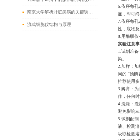
6.依序每
南京大学解析肝脏疾病的关键调控信号
显，即可终
7.依序每
流式细胞仪结构与原理
性，底物反
8.用酶联
实验注意事
1.试剂准
染。
2.加样：
同的 “预
推荐使用多
3.孵育：
作，任何时
4.洗涤：
避免影响z
5.试剂配制
液、检测溶
吸取检测溶