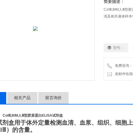
简要描述：
ColⅢ,BIM人
清及相关液体样本
型号：
免费咨询：
发邮件给我们：2
相关产品
留言询价
ColⅢ,BIM人Ⅲ型胶原蛋白ELISA试剂盒
试剂盒用于体外定量检测血清、血浆、组织、细胞上
lⅢ
）的含量。