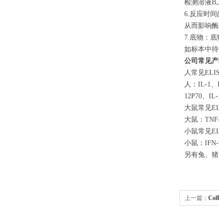
检测溶液B
6.反应时
从而影响酶
7.底物：
如标本中待
公司常见产
人常见ELI
人：IL-1、I
12P70、IL
大鼠常见E
大鼠：TNF-α
小鼠常见E
小鼠：IFN-γ
另有兔、猪
上一篇：
Co