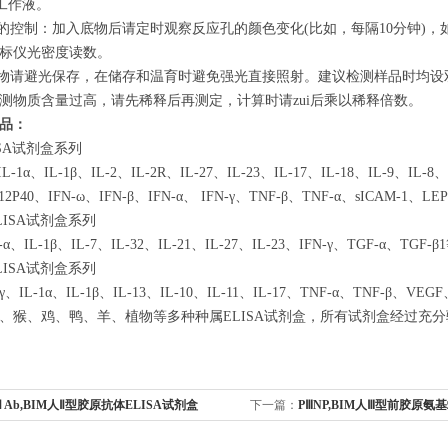
工作液。
间的控制：加入底物后请定时观察反应孔的颜色变化(比如，每隔10分钟)
标仪光密度读数。
底物请避光保存，在储存和温育时避免强光直接照射。建议检测样品时均
测物质含量过高，请先稀释后再测定，计算时请zui后乘以稀释倍数。
品：
SA试剂盒系列
L-1α、IL-1β、IL-2、IL-2R、IL-27、IL-23、IL-17、IL-18、IL-9、IL-8、I
-12P40、IFN-ω、IFN-β、IFN-α、 IFN-γ、TNF-β、TNF-α、sICAM-1、L
LISA试剂盒系列
、IL-1β、IL-7、IL-32、IL-21、IL-27、IL-23、IFN-γ、TGF-α、TGF-β
LISA试剂盒系列
、IL-1α、IL-1β、IL-13、IL-10、IL-11、IL-17、TNF-α、TNF-β、VEG
、猴、鸡、鸭、羊、植物等多种种属ELISA试剂盒，所有试剂盒经过充
lⅡ Ab,BIM人Ⅱ型胶原抗体ELISA试剂盒
下一篇：
PⅢNP,BIM人Ⅲ型前胶原氨