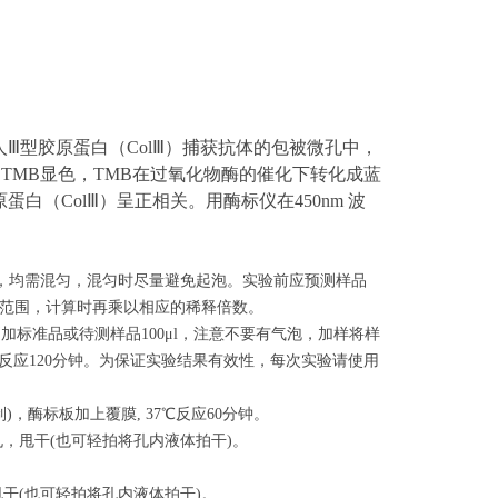
人Ⅲ型胶原蛋白
（
ColⅢ
）捕获抗体的包被微孔中，
TMB显色，TMB在过氧化物酶的催化下转化成蓝
原蛋白
（
ColⅢ
）呈
正相关。用酶标仪在450nm 波
时，均需混匀，混匀时尽量避免起泡。实验前应预测样品
范围，计算时再乘以相应的稀释倍数。
别加标准品或待测样品100μl，注意不要有气泡，加样将样
反应120分钟。为保证实验结果有效性，每次实验请使用
)，酶标板加上覆膜, 37℃反应60分钟。
每孔，甩干(也可轻拍将孔内液体拍干)。
。
，甩干(也可轻拍将孔内液体拍干)。