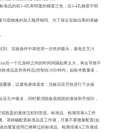
见标准品的前3-4孔有明显的梯度兰色，后3-4孔梯度不明
尽量与底物液的加入顺序相同。为了保证实验结果的准确
测。
存试剂。实验操作中请使用一次性的吸头，避免交叉污
与zui后一个孔加样之间的时间间隔如果太大，将会导致不
括标准品及所有样品)控制在10分钟内，如标本数量多，
盖或覆膜，以避免液体蒸发；洗板后应尽快进行下步操
。
入反应孔中吸水，同时要消除板底残留的液体和手指印，
理，以使管壁或瓶盖的液体沉积到管底。标准品、检测溶液A工作
淆。请精确配置标准品及工作液，尽量不要微量配置(如
；请勿重复使用已稀释过的标准品、检测溶液A工作液或