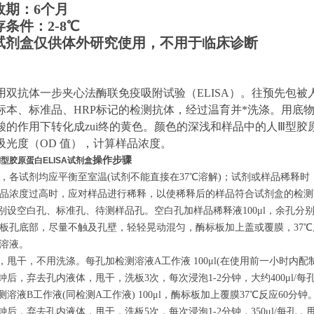
效期：6个月
存条件：
2
-8℃
试剂盒仅供体外研究使用，不用于临床诊断
用双抗体一步夹心法酶联免疫吸附试验（ELISA）。
往预先包
被
标本、标准品、HRP标记的检测抗体，经过温育并*洗涤。用底物
酸的作用下转化成zui终的黄色。颜色的深浅和样品中的
人Ⅲ型胶
吸光度（OD 值），计算样品浓度。
操作步骤
人Ⅲ型胶原蛋白ELISA试剂盒
，各试剂均应平衡至室温(试剂不能直接在37℃溶解)；试剂或样品稀释
品浓度过高时，应对样品进行稀释，以使稀释后的样品符合试剂盒的检测
分别设空白孔、标准孔、待测样品孔。空白孔加样品稀释液100μl，余孔分
板孔底部，尽量不触及孔壁，轻轻晃动混匀，酶标板加上盖或覆膜，37℃
溶液。
体，甩干，不用洗涤。每孔加检测溶液A工作液 100μl(在使用前一小时内配制
0分钟后，弃去孔内液体，甩干，洗板3次，每次浸泡1-2分钟，大约400μl/
测溶液B工作液(同检测A工作液) 100μl，酶标板加上覆膜37℃反应60分钟
0分钟后，弃去孔内液体，甩干，洗板5次，每次浸泡1-2分钟，350μl/每孔