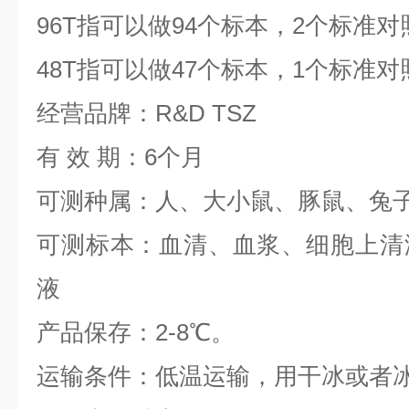
96T
指可以做
94
个标本，
2
个标准对
48T
指可以做
47
个标本，
1
个标准对
经营品牌：
R&D TSZ
有
效
期：
6
个月
可测种属：人、大小鼠、豚鼠、兔
可测标本：血清、血浆、细胞上清
液
产品保存：
2-8
℃。
运输条件：低温运输，用干冰或者