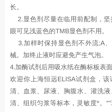
长。
2.
显色剂尽量在临用前配制，坚
眼可见浅蓝色的
TMB
显色剂不用。
3.
加样时保持显色剂不外流
;A
、
械。加终止液时应避免产生气泡。
4.
加酶试剂后用吸水纸在酶标板表
欢迎你上海恒远
ELISA
试剂盒，该
清、血浆、尿液、胸腹水、灌洗液
清、组织匀浆等标本，灵敏度*。“