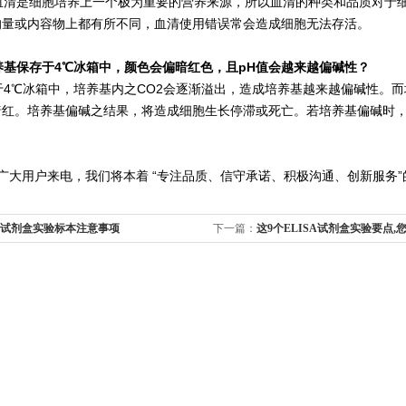
清是细胞培养上一个极为重要的营养来源，所以血清的种类和品质对于细
的量或内容物上都有所不同，血清使用错误常会造成细胞无法存活。
养基保存于4℃冰箱中，颜色会偏暗红色，且pH值会越来越偏碱性？
℃冰箱中，培养基内之CO2会逐渐溢出，造成培养基越来越偏碱性。而培养基
红。培养基偏碱之结果，将造成细胞生长停滞或死亡。若培养基偏碱时，
大用户来电，我们将本着 “专注品质、信守承诺、积极沟通、创新服务
SA试剂盒实验标本注意事项
下一篇：
这9个ELISA试剂盒实验要点,您