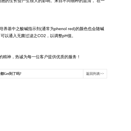
胞的生长会产生很大的影响。来自不同物种的血清， 在一
中之酸碱指示剂(通常为phenol red)的颜色也会随碱
可以通入无菌过滤之CO2，以调整pH值。
”的精神，热诚为每一位客户提供优
质的服务！
都Get到了吗?
返回列表>>