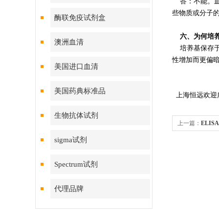
答：不能。血
些物质或分子
酶联免疫试剂盒
六、为何培
澳洲血清
培养基保存于4
性增加而更偏暗
美国进口血清
美国药典标准品
上海恒远欢迎广
生物抗体试剂
上一篇：
ELI
sigma试剂
Spectrum试剂
代理品牌