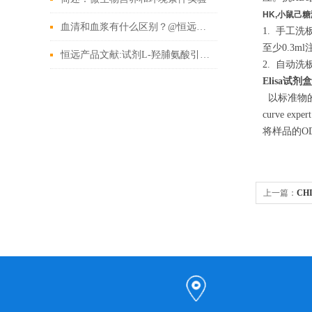
HK,小鼠己糖
血清和血浆有什么区别？@恒远生物
1. 手工
至少0.3
恒远产品文献:试剂L-羟脯氨酸引用文献
2. 自动
Elisa试剂
以标准物的
curve
将样品的O
上一篇：
CH