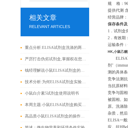
规 格：96
提供代测 
相关文章
经营品牌：R
保存条件及
RELEVANT ARTICLES
1．试剂盒保
2．有效期
运输条件：
重点分析:ELISA试剂盒洗涤的两大方法
HK,小鼠己糖
ELISA
严厉打击伪劣试剂盒,掌握权在您手上!
剂"（imm
钱经理解说小鼠ELISA试剂盒的操作技术
测的具体条
竞争法测抗
技术分析:为何ELISA试剂盒实验结果反应灵敏度低
当抗原材料
竞争与固相
小鼠白介素5试剂盒使用说明书
被固相。如
本周主题:小鼠ELISA试剂盒购买建议参考
原。洗涤除
杂质，然
高品质小鼠ELISA试剂盒的操作秘密
ELISA
应。抗HB
简述：微生物营养和环境条件实验