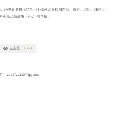
ELISA试剂盒技术指导用于体外定量检测血清、血浆、组织、细胞上
中小鼠己糖激酶（HK）的含量。
点击量：
1553
881726255@qq.com