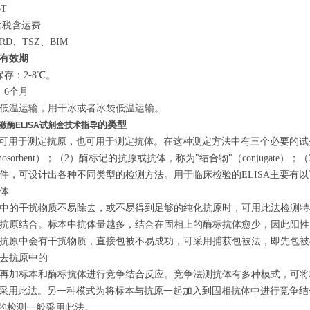
T
含税含运费
D、TSZ、BIM
有效期
存：2-8℃。
：6个月
低温运输，用干冰或者冰袋低温运输。
的类型
激酶ELISA试剂盒技术指导
可用于测定抗原，也可用于测定抗体。在这种测定方法中有三个必要的试
unosorbent）；（2）酶标记的抗原或抗体，称为"结合物"（conjug
件，可设计出各种不同类型的检测方法。用于临床检验的ELISA主要有
体
中的干扰物质不易除去，或不易得到足够的纯化抗原时，可用此法检测特
抗原结合。标本中抗体量越多，结合在固相上的酶标抗体愈少，因此阳性
抗原中会有干扰物质，直接包被不易成功，可采用捕获包被法，即先包被
去抗原中的
后再加标本和酶标抗体进行竞争结合反应。竞争法测抗体有多种模式，可
一般采用此法。另一种模式为将标本与抗原一起加入到固相抗体中进行竞争
e的检测一般采用此法。