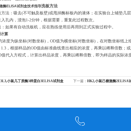
洗板方法
激酶ELISA试剂盒技术指导
洗板方法：吸去(不可触及板壁)或甩掉酶标板内的液体；在实验台上铺垫
ml注入孔内，浸泡1-2分钟，根据需要，重复此过程数次。
洗板：如果有自动洗板机，应在熟练使用后再用到正式实验过程中。
盒计算
浓度为纵坐标(对数坐标)，OD值为横坐标(对数坐标)，在对数坐标纸
 expert 1.3，根据样品的OD值由标准曲线查出相应的浓度，再乘以稀释
D值代入方程式，计算出样品浓度，再乘以稀释倍数，即为样品的实际浓
I3L3,小鼠几丁质酶3样蛋白3ELISA试剂盒
下一篇：
HK2,小鼠己糖激酶2ELISA