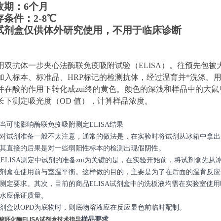
效期：6个月
存条件：
2
-8℃
试剂盒仅供体外研究使用，不用于临床诊断
用双抗体一步夹心法酶联免疫吸附试验（ELISA）。
往预先包
被
加入标本、标准品、HRP标记的检测抗体，经过温育并*洗涤。用
并在酸的作用下转化成zui终的黄色。颜色的深浅和样品中的
大鼠
 波长下测定吸光度（OD 值），计算样品浓度。
当可能影响酶联免疫吸附测定ELISA结果
对试剂准备一般不太注意，通常的做法是，在实验时将试剂从冰箱中拿出
其直接的后果是对一些弱阳性标本的检测出现假阴性。
LISA测定中试剂的准备zui为关键的是，在实验开始前，将试剂盒先从冰
剂盒在使用前与室温平衡。这样做的目的，主要是为了在后面的温育反应
测定要求。其次，目前的商品ELISA试剂盒中的洗板液均需在实验室使
水应保证质量。
剂盒以OPD为底物时，则底物溶液应在反应显色前临时配制。
样品要求
氨酸环化酶ELISA试剂盒技术指导