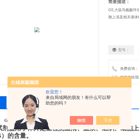
简要描述：
GS,大鼠鸟氨酸环
胞上清及相关液体
型号：
免费咨询：
发邮件给我们：2
欢迎您！
来自局域网的朋友！有什么可以帮
相关产品
留言询价
助您的吗？
GS,大鼠鸟氨酸环化酶ELISA试剂盒技术指导
试剂盒用于体外定量检测血清、血浆、组织、细胞上
S
）的含量。