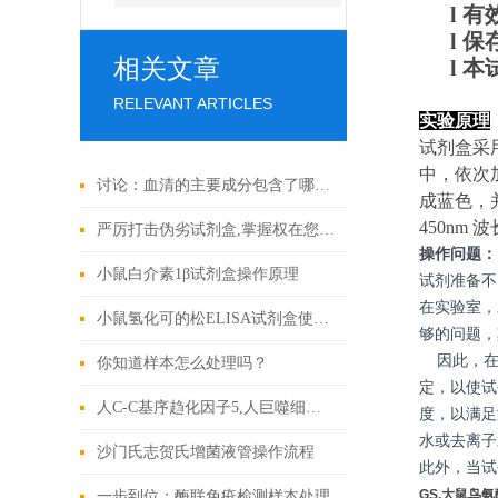
l
有
l
保
相关文章
l
本
RELEVANT ARTICLES
实验原理
试剂盒采
中，依次
讨论：血清的主要成分包含了哪些?
成蓝色，
450nm
严厉打击伪劣试剂盒,掌握权在您手上!
操作问题：
小鼠白介素1β试剂盒操作原理
试剂准备不
在实验室，
小鼠氢化可的松ELISA试剂盒使用说明书
够的问题，
因此，在E
你知道样本怎么处理吗？
定，以使试
人C-C基序趋化因子5,人巨噬细胞炎性蛋白2 ELISA试剂盒引用文献
度，以满足
水或去离子
沙门氏志贺氏增菌液管操作流程
此外，当试
GS,大鼠鸟
一步到位：酶联免疫检测样本处理