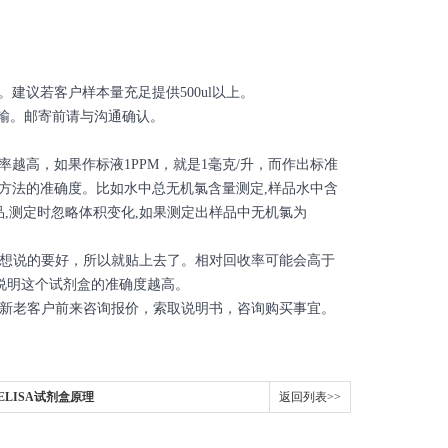
。建议若客户样本量充足提供500ul以上。
输。邮寄前请与沟通确认。
率越高，如果作标液1PPM，就是1毫克/升，而作出标准
说明方法的准确度。比如水中总无机氯含量测定,样品水中含
标准样品,测定时忽略体积变化,如果测定出样品中无机氯为
想说的要好，所以就贴上去了。相对回收率可能会高于
，说明这个试剂盒的准确度越高。
欢迎新老客户前来咨询报价，索取说明书，咨询购买事宜。
LISA试剂盒原理
返回列表>>