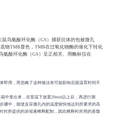
大鼠鸟氨酸环化酶
（
GS
）捕获抗体的包被微孔
底物TMB显色，TMB在过氧化物酶的催化下转化
鸟氨酸环化酶
（
GS
）呈
正相关。用酶标仪在
来即用，而忽略了这种做法有可能影响后面温育时间不
箱中拿出来，在室温下放置20min以上后，再进行测
步骤中，能使反应微孔内的温度较快地达到所要求的高
用时对所提供的浓缩液稀释配制，因此稀释时所用的蒸馏