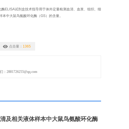
化酶ELISA试剂盒技术指导用于体外定量检测血清、血浆、组织、细
样本中大鼠鸟氨酸环化酶（GS）的含量。
点击量：
1365
881726255@qq.com
清及相关液体样本中
大鼠鸟氨酸环化酶