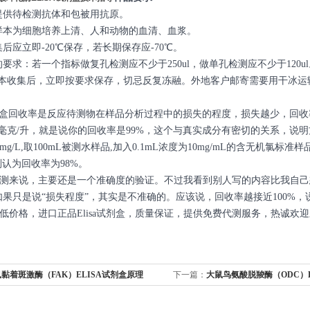
提供待检测抗体和包被用抗原。
本为细胞培养上清、人和动物的血清、血浆。
后应立即-20℃保存，若长期保存应-70℃。
要求：若一个指标做复孔检测应不少于250ul，做单孔检测应不少于120ul
样本收集后，立即按要求保存，切忌反复冻融。外地客户邮寄需要用干冰运
试剂盒回收率是反应待测物在样品分析过程中的损失的程度，损失越少，回收
99毫克/升，就是说你的回收率是99%，这个与真实成分有密切的关系，
mg/L,取100mL被测水样品,加入0.1mL浓度为10mg/mL的含无机氯
L,则认为回收率为98%。
测来说，主要还是一个准确度的验证。不过我看到别人写的内容比我自己
，如果只是说“损失程度”，其实是不准确的。应该说，回收率越接近100%
低价格，进口正品Elisa试剂盒，质量保证，提供免费代测服务，热诚
黏着斑激酶（FAK）ELISA试剂盒原理
下一篇：
大鼠鸟氨酸脱羧酶（ODC）E