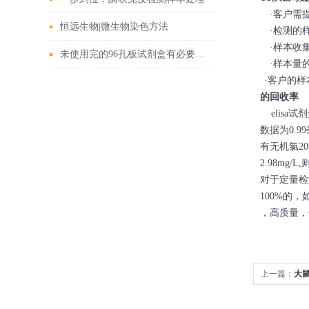
·客户需
恒远生物|微生物染色方法
·检测的样
·样本收集
未使用完的96孔板试剂盒有必要重新保存使用吗？
·样本量的
·客户的
的回收率
elisa
数据为0.
有无机氯20
2.98mg/
对于定量检
100%的
，高质量，
上一篇：
大鼠