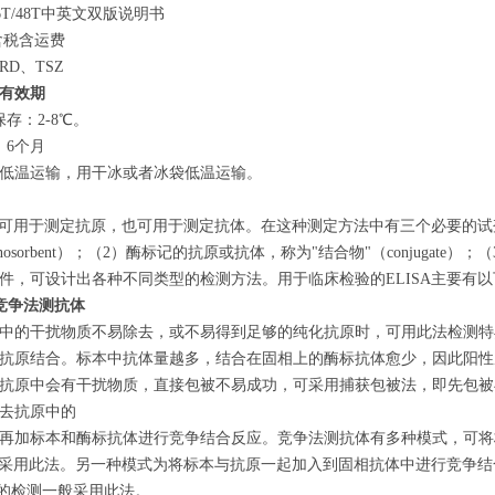
T/48T中英文双版说明书
含税含运费
D、TSZ
有效期
存：2-8℃。
：6个月
低温运输，用干冰或者冰袋低温运输。
可用于测定抗原，也可用于测定抗体。在这种测定方法中有三个必要的试
unosorbent）；（2）酶标记的抗原或抗体，称为"结合物"（conjug
件，可设计出各种不同类型的检测方法。用于临床检验的ELISA主要有
竞争法测抗体
中的干扰物质不易除去，或不易得到足够的纯化抗原时，可用此法检测特
抗原结合。标本中抗体量越多，结合在固相上的酶标抗体愈少，因此阳性
抗原中会有干扰物质，直接包被不易成功，可采用捕获包被法，即先包被
去抗原中的
后再加标本和酶标抗体进行竞争结合反应。竞争法测抗体有多种模式，可
一般采用此法。另一种模式为将标本与抗原一起加入到固相抗体中进行竞争
e的检测一般采用此法。