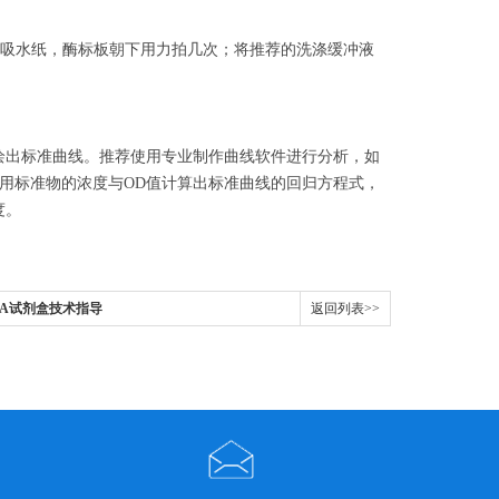
几层吸水纸，酶标板朝下用力拍几次；将推荐的洗涤缓冲液
上绘出标准曲线。推荐使用专业制作曲线软件进行分析，如
倍数；或用标准物的浓度与OD值计算出标准曲线的回归方程式，
度。
ISA试剂盒技术指导
返回列表>>