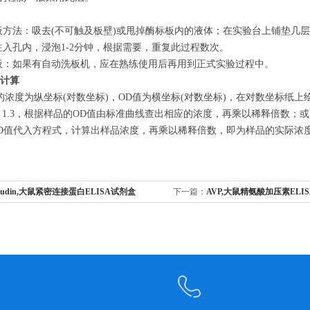
洗板方法：吸去(不可触及板壁)或甩掉酶标板内的液体；在实验台上铺垫
ml注入孔内，浸泡1-2分钟，根据需要，重复此过程数次。
洗板：如果有自动洗板机，应在熟练使用后再用到正式实验过程中。
盒计算
浓度为纵坐标(对数坐标)，OD值为横坐标(对数坐标)，在对数坐标纸
 expert 1.3，根据样品的OD值由标准曲线查出相应的浓度，再乘以稀释
D值代入方程式，计算出样品浓度，再乘以稀释倍数，即为样品的实际浓
cludin,大鼠紧密连接蛋白ELISA试剂盒
下一篇：
AVP,大鼠精氨酸加压素EL