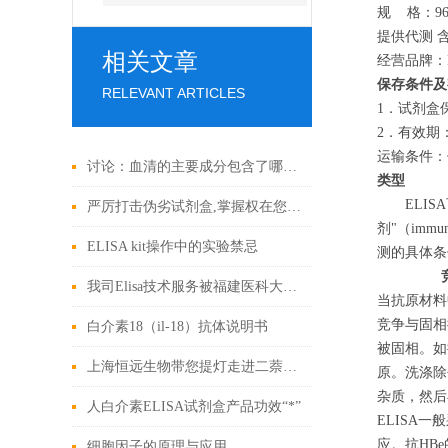
规 格：96
提供代测 
相关文章
经营品牌：R
保存条件及
RELEVANT ARTICLES
1．试剂盒保
2．有效期
运输条件：
讨论：血清的主要成分包含了哪些?
类型
ELISA
严厉打击伪劣试剂盒,掌握权在您手上!
剂"（imm
ELISA kit操作中的实验禁忌
测的具体条
我司Elisa技术服务被福建医科大学点赞
当抗原材料
竞争与固相
白介素18（il-18）抗体说明书
被固相。如
上海恒远生物带您提灯走进二萘酚的世界
原。洗涤除
杂质，然
人白介素ELISA试剂盒产品功效“*”
ELISA
应。抗HB
细胞因子的原理与应用