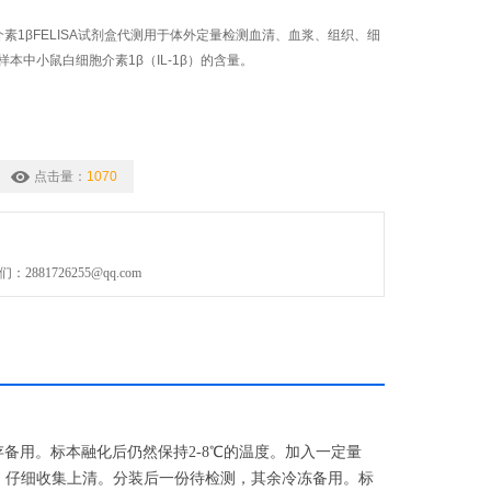
细胞介素1βFELISA试剂盒代测用于体外定量检测血清、血浆、组织、细
本中小鼠白细胞介素1β（IL-1β）的含量。
点击量：
1070
881726255@qq.com
存备用。标本融化后仍然保持2-8℃的温度。加入一定量
0转/分)。仔细收集上清。分装后一份待检测，其余冷冻备用。标