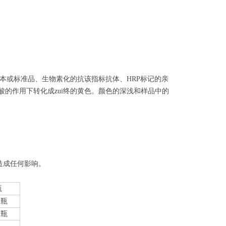
本或标准品、生物素化的抗该指标抗体、HRP标记的亲
酸的作用下转化成zui终的黄色。颜色的深浅和样品中的
造成任何影响。
瓶
1瓶
1瓶