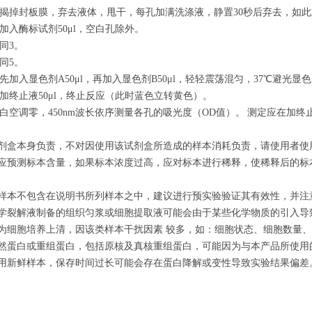
揭掉封板膜，弃去液体，
甩干
，每孔加满洗涤液，静置30秒后弃去，如此
加入酶标试剂50
μ
l，空白孔除外
。
同3。
同5。
先加入显色剂A50
μ
l，再加入显色剂B50
μ
l，轻轻震荡混匀，37℃避光显色1
加终止
液50μl，终止反应
（此时蓝色立转黄色）
。
白空调零，
4
50
nm波长依序测量各孔的
吸光
度（OD值）
。
测定应在加终止
试剂盒本身负责，不对因使用该试剂盒所造成的样本消耗负责，请使用者
前应预测标本含量，如果标本浓度过高，应对标本进行稀释，使稀释后的
检样本不包含在说明书所列样本之中，建议进行预实验验证其有效性，并注
化学裂解液制备的组织匀浆或细胞提取液可能会由于某些化学物质的引入导致
本为细胞培养上清，因该类样本干扰因素 较多，如：细胞状态、细胞数量
天然蛋白或重组蛋白，包括原核及真核重组蛋白，可能因为与本产品所使
使用新鲜样本，保存时间过长可能会存在蛋白降解或变性导致实验结果偏差