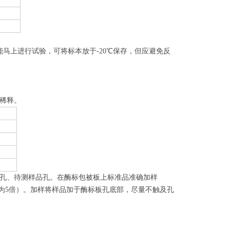
能马上进行试验，可
将标本放于
-20
℃保存，但应
避免反
稀释。
孔、
待测样品孔
。在酶标包被板上标准品准确加样
释度为5倍）。加样将样品加于酶标板孔底部，尽量不触及孔