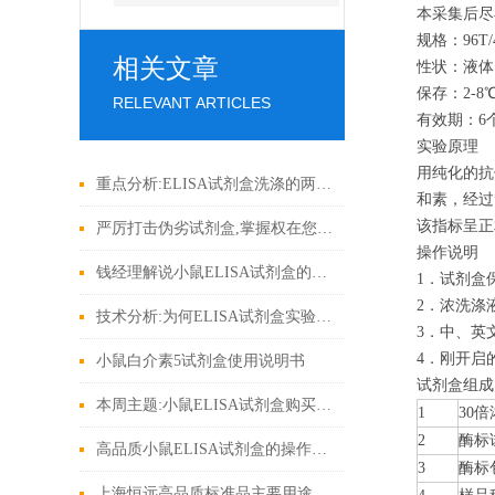
本采集后尽
规格：96T/
相关文章
性状：液体
保存：2-8
RELEVANT ARTICLES
有效期：6
实验原理
用纯化的抗
重点分析:ELISA试剂盒洗涤的两大方法
和素，经过
该指标呈正
严厉打击伪劣试剂盒,掌握权在您手上!
操作说明
钱经理解说小鼠ELISA试剂盒的操作技术
1．试剂盒保
2．浓洗涤
技术分析:为何ELISA试剂盒实验结果反应灵敏度低
3．中、英
4．刚开启
小鼠白介素5试剂盒使用说明书
试剂盒组成
本周主题:小鼠ELISA试剂盒购买建议参考
1
30
2
酶标
高品质小鼠ELISA试剂盒的操作秘密
3
酶
标
上海恒远高品质标准品主要用途大探测