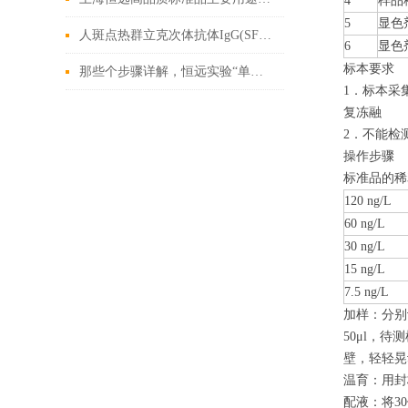
4
样品
5
显色
人斑点热群立克次体抗体IgG(SFGR IgG)ELISA实验说明书
6
显色
标本要求
那些个步骤详解，恒远实验“单双”酶切
1．标本采
复冻融
2．不能检
操作步骤
标准品的稀
120 ng
/L
60 ng
/L
30 ng
/L
15 ng
/L
7.5 ng
/L
加样：分别
50
μ
l，待
壁，
轻轻
晃
温育：用封
配液：将3