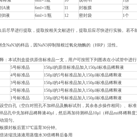
稀释液
6ml×1瓶
10
说明书
1份
剂A液
6ml×1瓶
11
封板膜
2张
剂B液
6ml×1/瓶
12
密封袋
1个
集后尽早进行提取，提取按相关文献进行，提取后应尽快进行实验。若不
测含NaN3的样品
，因NaN3抑制辣根过氧化物酶的（HRP）活性。
释：本试剂盒提供原倍标准品一支，用户可按照下列图表在小试管中进行
5号标准品
150
μ
l的原倍标准品加入150
μ
l标准品稀释液
4号标准品
150
μ
l的5号标准品加入150
μ
l标准品稀释液
3号标准品
150
μ
l的4号标准品加入150
μ
l标准品稀释液
2号标准品
150
μ
l的3号标准品加入150
μ
l标准品稀释液
1号标准品
150
μ
l的2号标准品加入150
μ
l标准品稀释液
设空白孔（空白对照孔不加样品及酶标试剂，其余各步操作相同）、标准
测样品孔中先加样品稀释液40
μ
l，然后再加待测样品10
μ
l（样品zui终稀
动
混匀
。
板膜封板后置37℃温育30
分钟
。
0倍浓缩洗涤液用蒸馏水30倍稀释后备用