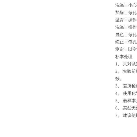
洗涤：小心
加酶：每孔
温育：操作
洗涤：操作
显色：每孔
终止：每孔
测定：以空
标本处理
1、 只对
2、 实验
数。
3、 若所
4、 使用
5、 若样
6、 某些
7、 建议