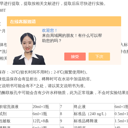
早进行提取，提取按相关文献进行，提取后应尽快进行实验。
48T
℃
欢迎您！
个月
来自局域网的朋友！有什么可以帮
助您的吗？
体包被微孔板，制成固相载体，往包被抗该指标抗体的微孔中依次加入标
*洗涤后用底物TMB显色。TMB在过氧化物酶的催化下转化成蓝色，并在
相关。用酶标仪在450nm波长下测定吸光度(OD值)，计算样品浓度。
存：-20℃(较长时间不用时)；2-8℃(频繁使用时)。
液低温保存会有盐析出，稀释时可在水浴中加温助溶。
文说明书可能会有不*之处，请以英文说明书为准。
的酶联板孔中可能会含有少许水样物质，此为正常现象，不会对实验结果
倍浓缩洗涤液
20ml×1瓶
7
终止液
6ml×1
试剂
6ml×1瓶
8
标准
品（240 ng
/L
）
0.5ml×
包被
板
12孔×8条
9
标准品
稀释液
1.5ml×