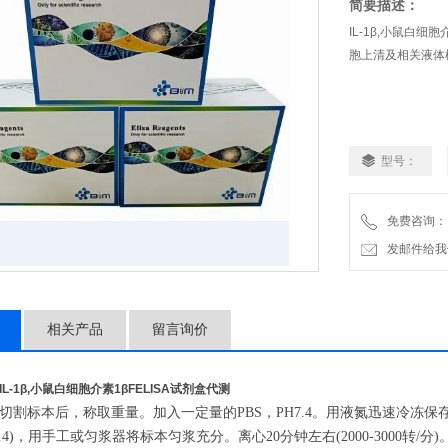
简要描述：
IL-1β,小鼠白
胞上清及相关液体样
型号：
免费咨询：
发邮件给我们：2
相关产品
留言询价
IL-1β,小鼠白细胞介素1βFELISA试剂盒代测
切割标本后，称取重量。加入一定量的PBS，PH7.4。用液氮迅速冷冻保
H7.4)，用手工或匀浆器将标本匀浆充分。离心20分钟左右(2000-300