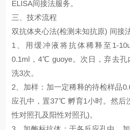
ELISA间接法服务。
三、技术流程
双抗体夹心法(检测未知抗原)
间接法
1、用缓冲液将抗体稀释至1-10u
0.1ml，4℃
guoye
。次日，弃去孔
洗3次。
2、加样：加一定稀释的待检样品0.
应孔中，置37℃ 孵育1小时。然后
性对照孔及阳性对照孔)。
3、加酶标抗体：于各反应孔中，