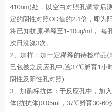
410nm)处，以空白对照孔调零后
定的阴性对照OD值的2.1倍，即为
将已知抗原稀释至1-10ug/ml， 每孔
次日洗涤3次。
2、加样：加一定稀释的待检样品(未知
已包被之反应孔中,置37℃孵育1小
阴性及阳性孔对照)
3、加酶标抗体：于反应孔中，加
体(抗抗体)0.05ml，37℃孵育30-