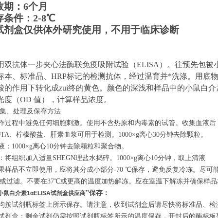
效期：6个月
存条件：
2
-8℃
试剂盒仅供体外研究使用，不用于临床诊断
用双抗体一步夹心法酶联免疫吸附试验（ELISA）。
往预先包
被
标本、标准品、HRP标记的检测抗体，经过温育并*洗涤。用底物
酸的作用下转化成zui终的黄色。颜色的深浅和样品中的
小鼠白介
光度（OD 值），计算样品浓度。
集、处理及保存方法
操作过程中避免任何细胞刺激。使用不含热原和内毒素的试管。收集血液后，1
DTA、柠檬酸盐、肝素血浆可用于检测。1000×g离心30分钟去除颗粒。
液：1000×g离心10分钟去除颗粒和聚合物。
浆：将组织加入适量
SHEGN
理盐水捣碎。1000×g离心10分钟，取上清液
如果样品不立即使用，应将其分成小部分-70 ℃保存，避免反复冷冻。尽
或过滤。不要在37℃或更高的温度加热解冻。应在室温下解冻并确保样
”保存：
α,小鼠白介素1αELISA试剂盒供应商
剂均按试剂瓶标签上所示保存。请注意，收到试剂盒后请尽快将标准品、检测溶
的试剂盒：剩余试剂仍需按照试剂瓶标签所示的温度保存，开封后的酶标板要