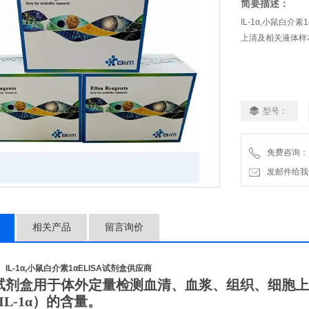
简要描述：
IL-1α,小鼠白
上清及相关液体样本
型号：
免费咨询：
发邮件给我们：2
相关产品
留言询价
IL-1α,小鼠白介素1αELISA试剂盒供应商
试剂盒用于体外定量检测血清、血浆、组织、细胞上
IL-1α
）的含量。