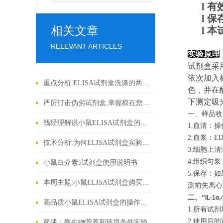
l
有
l
保
相关文章
l
本
RELEVANT ARTICLES
实验原理
试剂盒采
依次加入
重点分析:ELISA试剂盒洗涤的两大方法
色，并在
下测定吸
严厉打击伪劣试剂盒,掌握权在您手上!
一、样品收
钱经理解说小鼠ELISA试剂盒的操作技术
1.血清：
2.血浆：E
技术分析:为何ELISA试剂盒实验结果反应灵敏度低
3.细胞上清
4.组织匀
小鼠白介素5试剂盒使用说明书
5.保存：
本周主题:小鼠ELISA试剂盒购买建议参考
测前先离心
二、“
IL-1
高品质小鼠ELISA试剂盒的操作秘密
1.所有试
2.使用后
简述：微生物营养和环境条件实验