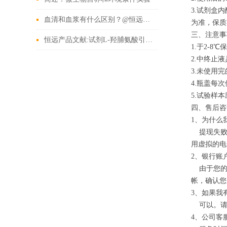
3.试剂盒
血清和血浆有什么区别？@恒远生物
为准，保质
三、注意事
恒远产品文献:试剂L-羟脯氨酸引用文献
1.于2-
2.中终止
3.未使用
4.瓶盖每
5.试验样
四、售后咨
1
、为什么
提现失败
用虚拟的电
2
、银行账
由于您的
帐，确认您
3
、如果我
可以。请
4
、公司客