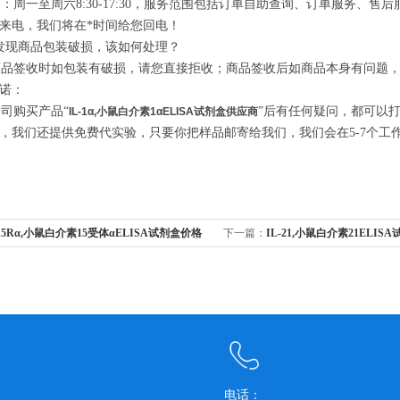
周一至周六8:30-17:30，服务范围包括订单自助查询、订单服务、
来电，我们将在*时间给您回电！
发现商品包装破损，该如何处理？
品签收时如包装有破损，请您直接拒收；商品签收后如商品本身有问题，
诺：
司购买产品“
”后有任何疑问，都可以
IL-1α,小鼠白介素1αELISA试剂盒供应商
，我们还提供免费代实验，只要你把样品邮寄给我们，我们会在5-7个工
-15Rα,小鼠白介素15受体αELISA试剂盒价格
下一篇：
IL-21,小鼠白介素21ELI
电话：