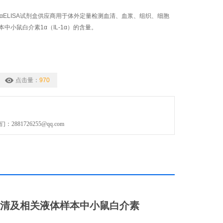
介素1αELISA试剂盒供应商用于体外定量检测血清、血浆、组织、细胞
中小鼠白介素1α（IL-1α）的含量。
点击量：
970
881726255@qq.com
清及相关液体样本中
小鼠白介素