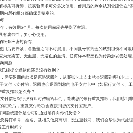
内酶标条可拆卸，按实验需求可分多次使用。使用后的剩余试剂盒建议在*
期内所有组分都确保是稳定的。
项
8℃保存，有效期6个月。每次使用前应先平衡至室温。
液具有腐蚀性，要小心使用。
完的板条应密封保存。
次使用后要拧紧，各瓶盖之间不可混用。不同批号试剂盒的试剂组份不可混
本应为无染菌、无血脂、无溶血的血清。任何样本都应视为传染源妥善处理
询问题
我已经提交退款但还是没有收到？
，需要退回的款项是原路返回的，从哪张卡上支出就会退回到哪张卡上，
子支付卡支付的，退回也会退回到您的电子支付卡中（如招行支付卡、工
户重复扣款怎么办？
支付信息银行没有即时传输给我们，造成您的银行重复扣款，我们感到非
的汇款后，重复支付款项会直接到您的支付宝账户。
有问题或建议是否可以通过邮件向你们反馈？
您将订单号、姓名、及相关信息写明，发送至我司，我们会尽快为您处理
服工作时间？