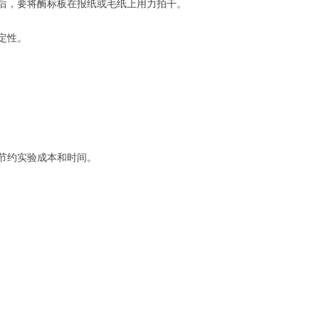
体后，要将酶标板在报纸或毛纸上用力拍干。
定性。
节约实验成本和时间。