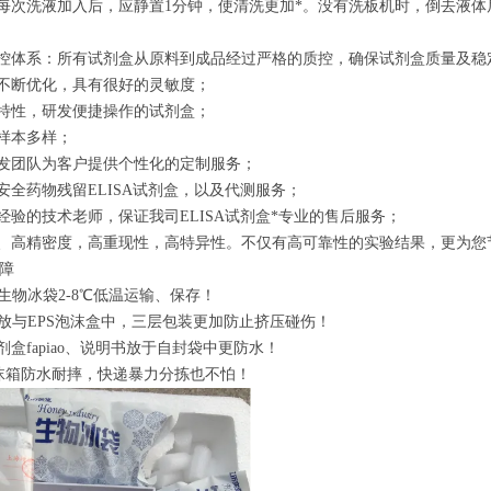
，每次洗液加入后，应静置1分钟，使清洗更加*。没有洗板机时，倒去液
质控体系：所有试剂盒从原料到成品经过严格的质控，确保试剂盒质量及稳
过不断优化，具有很好的灵敏度；
标特性，研发便捷操作的试剂盒；
证样本多样；
研发团队为客户提供个性化的定制服务；
品安全药物残留ELISA试剂盒，以及代测服务；
践经验的技术老师，保证
我司
ELISA试剂盒*专业的售后服务；
度、高精密度，高重现性，高特异性。不仅有高可靠性的实验结果，更为您
障
置生物冰袋2-8℃低温运输、保存！
存放与EPS泡沫盒中，三层包装更加防止挤压碰伤！
试剂盒
fapiao
、说明书放于自封袋中更防水！
m泡沫箱防水耐摔，快递暴力分拣也不怕！