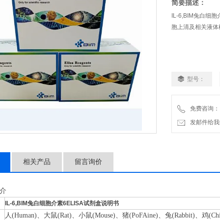
简要描述：
IL-6,BIM兔
胞上清及相关液体样
型号：
免费咨询：
发邮件给我们：2
相关产品
留言询价
介
IL-6,BIM兔白细胞介素6ELISA试剂盒说明书
人(
Human
)、大鼠(Rat)、小鼠(
Mouse
)、猪(
PoFAine
)、兔(
Rabbit
)、鸡(
Ch