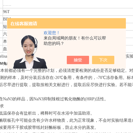
……
96T
BIM
短期4℃/长期-20℃保存
欢迎您！
六个月
来自局域网的朋友！有什么可以帮
本试剂盒用于测定血清、血浆及相关液体样本中产品含量。
助您的吗？
血清、血浆、尿液、胸腹水、脑脊液、细胞培养上清等。
lisa试剂盒销售,elisa实验外包,elisa技术指导,操作指导,elisa试剂盒
”标本要求
,BIM兔白细胞介素6ELISA试剂盒说明书
前都必须有一个完整的计划，必须清楚要检测的成份是否足够稳定。对
测的样本，及时分装后冻存在-20℃备用，有条件的，-70℃冻存备用。
集后尽早进行提取，提取按相关文献进行，提取后应尽快进行实验。若不能
含NaN3的样品，因NaN3抑制辣根过氧化物酶的(HRP)活性。
求
液低温保存会有盐析出，稀释时可在水浴中加温助溶。
的酶联板孔中可能会含有少许水样物质，此为正常现象，不会对实验结果造
时候要用不干胶或胶带纸封好酶标板，防止水分的蒸发。