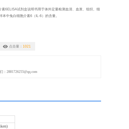
白细胞介素6ELISA试剂盒说明书用于体外定量检测血清、血浆、组织、细
本中兔白细胞介素6（IL-6）的含量。
点击量：
1021
881726255@qq.com
iken
)