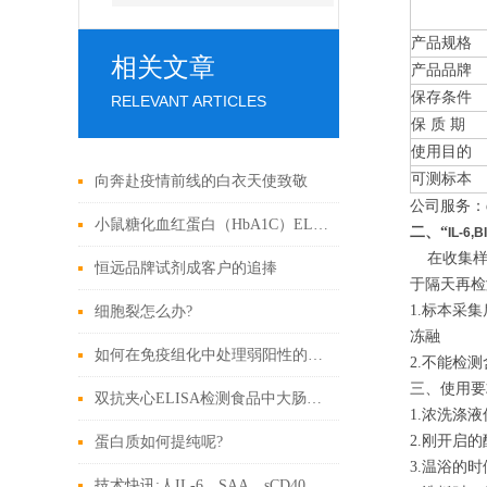
产品规格
相关文章
产品品牌
保存条件
RELEVANT ARTICLES
保 质 期
使用目的
可测标本
向奔赴疫情前线的白衣天使致敬
公司服务：e
小鼠糖化血红蛋白（HbA1C）ELISA实验说明书
二、“
IL-6
在收集样本
恒远品牌试剂成客户的追捧
于隔天再检
1.标本采
细胞裂怎么办?
冻融
如何在免疫组化中处理弱阳性的问题
2.不能检测
三、使用要
双抗夹心ELISA检测食品中大肠杆菌O157-H7研究探讨
1.浓洗涤
2.刚开启
蛋白质如何提纯呢?
3.温浴的
技术快讯:人IL-6，SAA，sCD40L ELISA试剂盒引用文献