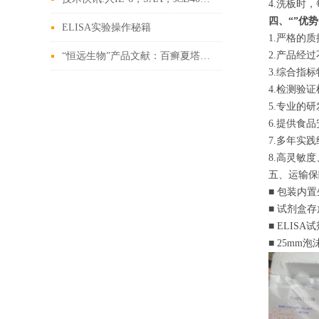
4.洗板时
四、“
”优势
ELISA实验操作秘籍
1.严格的
2.产品经
“恒远生物”产品文献：百癣夏塔热辅助治疗寻常痤疮
3.综合指
4.检测验
5.专业的
6.提供食
7.多年实
8.高灵敏
五、运输保
■ 包装内
■ 试剂盒
■ ELISA
■ 25m