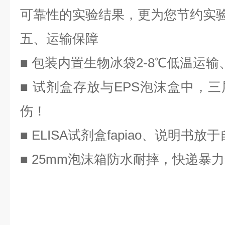
可靠性的实验结果，更为您节约实
五、运输保障
■ 包装内置生物冰袋2-8℃低温运
■ 试剂盒存放与EPS泡沫盒中，
伤！
■ ELISA试剂盒
fapiao
、说明书放于
■ 25mm泡沫箱防水耐摔，快递暴